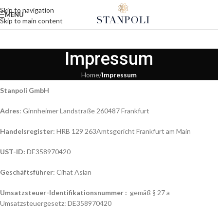
Skip to navigation
MENU
Skip to main content
Impressum
Home
/
Impressum
Stanpoli GmbH
Adres
: Ginnheimer Landstraße 260487 Frankfurt
Handelsregister
: HRB 129 263Amtsgericht Frankfurt am Main
UST-ID:
DE358970420
Geschäftsführer
: Cihat Aslan
Umsatzsteuer-Identifikationsnummer :
gemäß § 27 a
Umsatzsteuergesetz: DE358970420